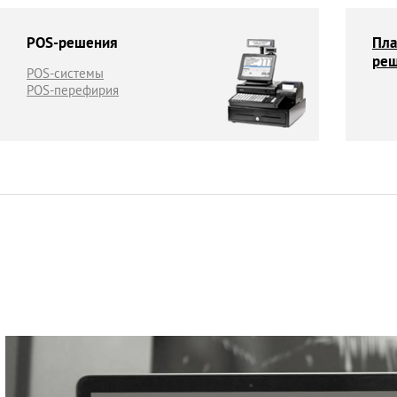
POS-решения
Пл
ре
POS-системы
POS-перефирия